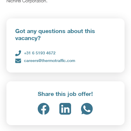
Nichirei Corporation.
Upload CV
Upload CV
Got any questions about this
vacancy?
+31 6 5193 4672
careers@thermotraffic.com
Share this job offer!